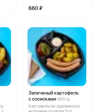
660 ₽
Запеченый картофель
с сосисками
400 гр
р,
Картофель по-деревенски,
 с
молочные сосиски 2шт,