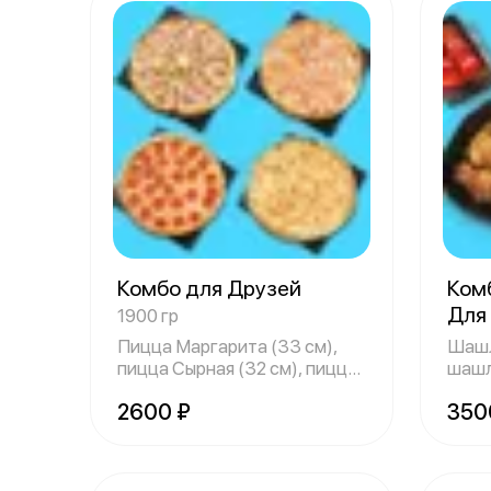
Комбо для Друзей
Ком
Для
1900 гр
Пицца Маргарита (33 см),
Шашл
пицца Сырная (32 см), пицца
шашл
Пеперон
огур
2600 ₽
350