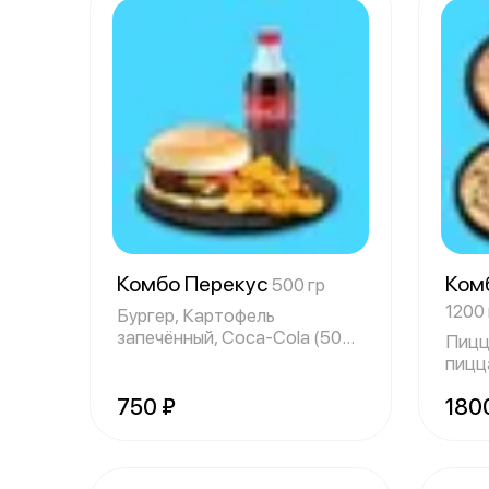
Комбо Перекус
Ком
500 гр
1200 
Бургер, Картофель
запечённый, Coca-Cola (500
Пицц
мл)
пицца
пицц
750 ₽
180