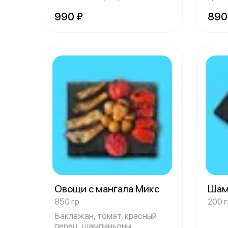
лук, красный
мари
990 ₽
890
Овощи с мангала Микс
Шам
850 гр
200 г
Баклажан, томат, красный
перец, шампиньоны