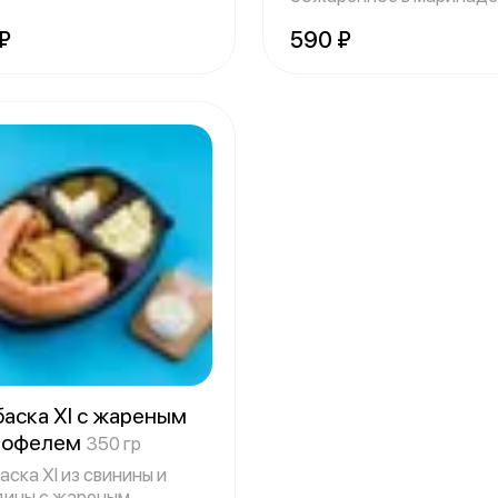
картофеле
₽
590 ₽
а Xl с жареным
тофелем
350 гр
ска Xl из свинины и
дины с жареным