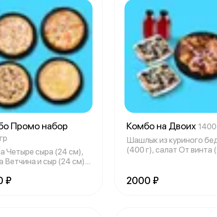
бо Промо набор
Комбо на Двоих
1400
гр
Шашлык из куриного бе
(400 г), салат От винта 
а Четыре сыра (24 см),
шт.), мо
 Ветчина и сыр (24 см),
0 ₽
2000 ₽