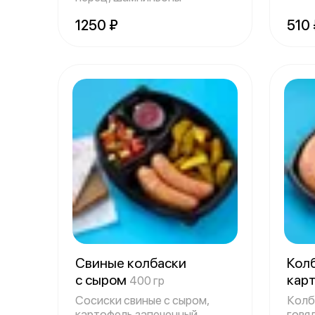
1250 ₽
510 
Свиные колбаски
Колбаск
с сыром
кар
400 гр
Сосиски свиные с сыром,
Колба
картофель запеченный
говя