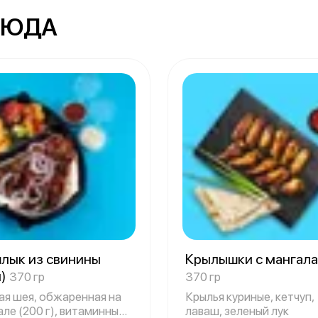
ЛЮДА
лык из свинины
Крылышки с мангал
я)
370 гр
370 гр
ая шея, обжаренная на
Крылья куриные, кетчуп,
ле (200 г), витаминный
лаваш, зеленый лук