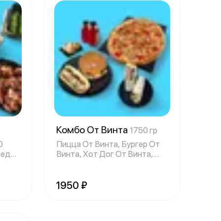
Комбо От Винта
1750 гр
0
Пицца От Винта, Бургер От
бедро
Винта, Хот Дог От Винта,
Шаверма О
1950 ₽