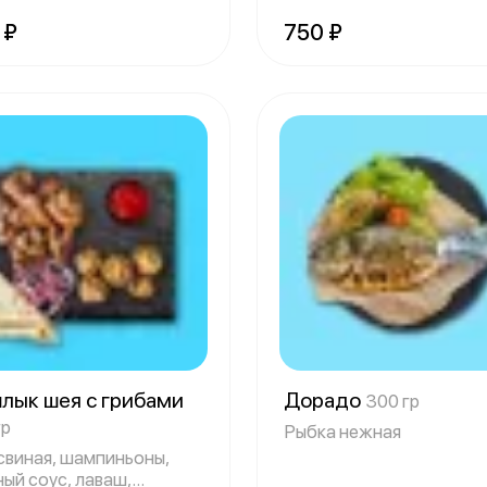
,
 ₽
750 ₽
лык шея с грибами
Дорадо
300 гр
гр
Рыбка нежная
свиная, шампиньоны,
ный соус, лаваш,