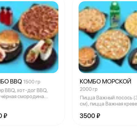
БО BBQ
КОМБО МОРСКОЙ
1500 гр
2000 гр
ер BBQ, хот-дог BBQ,
 чёрная смородина
Пицца Важный лосось (
твенного
см), пицца Важная крев
(33 см),
0 ₽
3500 ₽