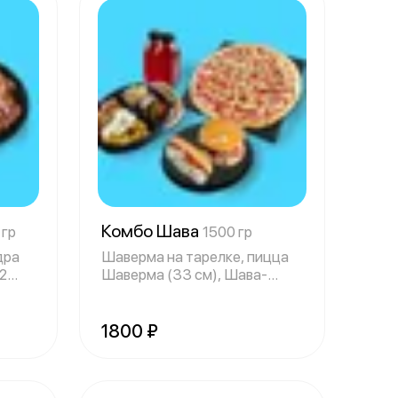
Комбо Шава
 гр
1500 гр
дра
Шаверма на тарелке, пицца
(2
Шаверма (33 см), Шава-
бургер, Хот-
1800 ₽