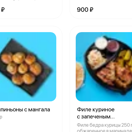
нованный лу
 ₽
900 ₽
пиньоны с мангала
Филе куриное
с запеченым
р
картофелем
450 гр
Филе бедра курицы 250 г
обжаренное в маринаде,