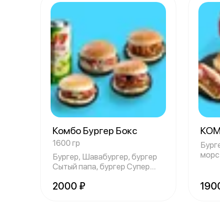
Комбо Бургер Бокс
КОМ
1600 гр
Бург
морс
Бургер, Шавабургер, бургер
собс
Сытый папа, бургер Супер
биф, сок
2000 ₽
190