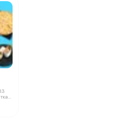
33
етка