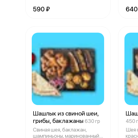
мангале, витаминн
салат
590 ₽
640
Шашлык из свиной шеи,
Шаш
грибы, баклажаны
630 гр
450 
Свиная шея, баклажан,
Шея 
шампиньоны, маринованный
крас