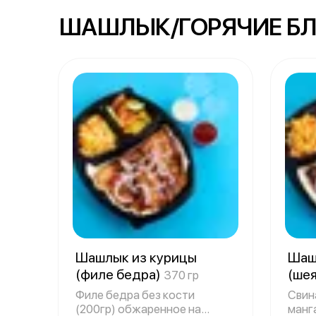
ШАШЛЫК/ГОРЯЧИЕ Б
Шашлык из курицы
Шаш
(филе бедра)
(ше
370 гр
Филе бедра без кости
Свин
(200гр) обжаренное на
манга