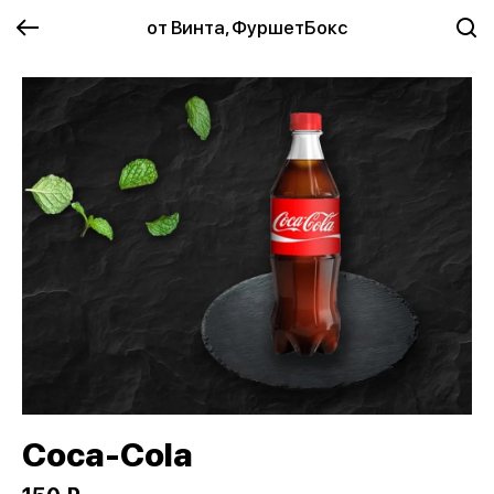
от Винта, ФуршетБокс
Coca-Cola