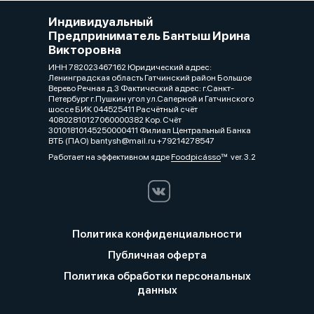
Индивидуальный
Предприниматель Бантыш Ирина
Викторовна
ИНН 782023467162 Юридический адрес:
Ленинградская область Гатчинский район Большое
Верево Речная д.3 Фактический адрес: г.Санкт-
Петербург г.Пушкин угол ул.Саперной и Гатчинского
шоссе БИК 044525411 Расчётный счёт
40802810127060000382 Кор. Счёт
30101810145250000411 Филиал Центральный Банка
ВТБ (ПАО) bantysh@mail.ru +79214278547
Работает на эффективном ядре
Foodpicásso
ver. 3.2
Политика конфиденциальности
Публичная оферта
Политика обработки персональных
данных