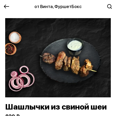
от Винта, ФуршетБокс
Шашлычки из свиной шеи