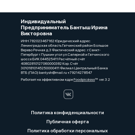
Индивидуальный
Предприниматель Бантыш Ирина
Викторовна
ИНН 782023467162 Юридический адрес:
Ленинградская область Гатчинский район Большое
Верево Речная д.3 Фактический адрес: г.Санкт-
Петербург г.Пушкин угол ул.Саперной и Гатчинского
шоссе БИК 044525411 Расчётный счёт
40802810127060000382 Кор. Счёт
30101810145250000411 Филиал Центральный Банка
ВТБ (ПАО) bantysh@mail.ru +79214278547
Работает на эффективном ядре
Foodpicásso
ver. 3.2
Политика конфиденциальности
Публичная оферта
Политика обработки персональных