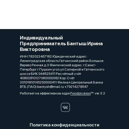
Индивидуальный
Предприниматель Бантыш Ирина
Викторовна
ИНН 782023467162 Юридический адрес:
Ленинградская область Гатчинский район Большое
Верево Речная д.3 Фактический адрес: г.Санкт-
Петербург г.Пушкин угол ул.Саперной и Гатчинского
шоссе БИК 044525411 Расчётный счёт
40802810127060000382 Кор. Счёт
30101810145250000411 Филиал Центральный Банка
ВТБ (ПАО) bantysh@mail.ru +79214278547
Работает на эффективном ядре
Foodpicásso
ver. 3.2
Политика конфиденциальности