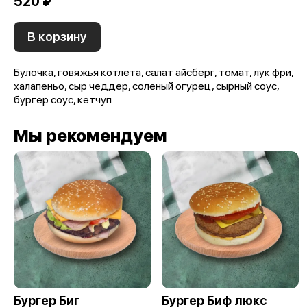
520 ₽
В корзину
Булочка, говяжья котлета, салат айсберг, томат, лук фри,
халапеньо, сыр чеддер, соленый огурец, сырный соус,
бургер соус, кетчуп
Мы рекомендуем
Бургер Биг
Бургер Биф люкс