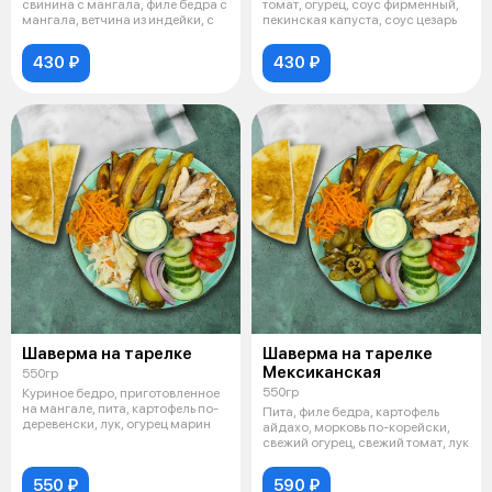
свинина с мангала, филе бедра с
томат, огурец, соус фирменный,
мангала, ветчина из индейки, с
пекинская капуста, соус цезарь
430 ₽
430 ₽
Шаверма на тарелке
Шаверма на тарелке
Мексиканская
550гр
550гр
Куриное бедро, приготовленное
на мангале, пита, картофель по-
Пита, филе бедра, картофель
деревенски, лук, огурец марин
айдахо, морковь по-корейски,
свежий огурец, свежий томат, лук
550 ₽
590 ₽