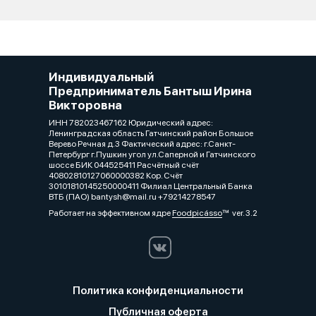
Индивидуальный
Предприниматель Бантыш Ирина
Викторовна
ИНН 782023467162 Юридический адрес:
Ленинградская область Гатчинский район Большое
Верево Речная д.3 Фактический адрес: г.Санкт-
Петербург г.Пушкин угол ул.Саперной и Гатчинского
шоссе БИК 044525411 Расчётный счёт
40802810127060000382 Кор. Счёт
30101810145250000411 Филиал Центральный Банка
ВТБ (ПАО) bantysh@mail.ru +79214278547
Работает на эффективном ядре
Foodpicásso
ver. 3.2
Политика конфиденциальности
Публичная оферта