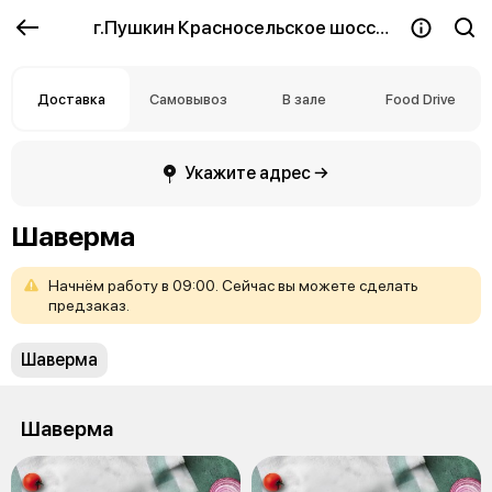
г.Пушкин Красносельское шоссе 2
Доставка
Самовывоз
В зале
Food Drive
Укажите адрес →
Шаверма
Начнём
работу
в
09:00.
Сейчас
вы
можете
сделать
предзаказ.
Шаверма
Шаверма