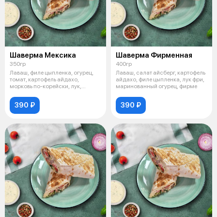
Шаверма Мексика
Шаверма Фирменная
350гр
400гр
Лаваш, филе цыпленка, огурец,
Лаваш, салат айсберг, картофель
томат, картофель айдахо,
айдахо, филе цыпленка, лук фри,
морковь по-корейски, лук,
маринованный огурец, фирме
халапеньо
390 ₽
390 ₽