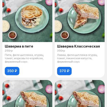
Шаверма в пите
Шаверма Классическая
250гр
350гр
Пита, филе цыпленка, огурец,
Лаваш, филе цыпленка огурец,
томат, морковь по-корейски,
томат, пекинская капуста,
фирменный соус
фирменный соус
350 ₽
370 ₽