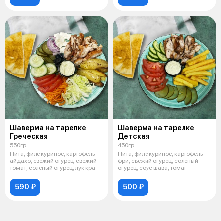
Шаверма на тарелке
Шаверма на тарелке
Греческая
Детская
550гр
450гр
Пита, филе куриное, картофель
Пита, филе куриное, картофель
айдахо, свежий огурец, свежий
фри, свежий огурец, соленый
томат, соленый огурец, лук кра
огурец, соус шава, томат
590 ₽
500 ₽