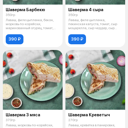
Шаверма Барбекю
Шаверма 4 сыра
350гр
350гр
Лаваш, филе цыпленка, бекон,
Лаваш, филе цыпленка,
морковь по-корейски,
пекинская капуста, томат, сыр
маринованный огурец, томат,
моцарелла, сыр чеддер, сыр
салат айсбер
фета, соус
390 ₽
390 ₽
Шаверма 3 мяса
Шаверма Креветыч
370гр
270гр
Лаваш, морковь по-корейски,
Лаваш, креветка в панировке,