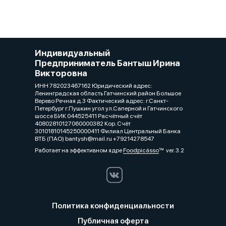
Индивидуальный
Предприниматель Бантыш Ирина
Викторовна
ИНН 782023467162 Юридический адрес:
Ленинградская область Гатчинский район Большое
Верево Речная д.3 Фактический адрес: г.Санкт-
Петербург г.Пушкин угол ул.Саперной и Гатчинского
шоссе БИК 044525411 Расчётный счёт
40802810127060000382 Кор. Счёт
30101810145250000411 Филиал Центральный Банка
ВТБ (ПАО) bantysh@mail.ru +79214278547
Работает на эффективном ядре
Foodpicásso
ver. 3.2
Политика конфиденциальности
Публичная оферта