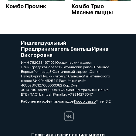
Комбо Промик
Комбо Трио
Мясные пиццы
Индивидуальный
Предприниматель Бантыш Ирина
Викторовна
ИНН 782023467162 Юридический адрес:
Ленинградская область Гатчинский район Большое
Верево Речная д.3 Фактический адрес: г.Санкт-
Петербург г.Пушкин угол ул.Саперной и Гатчинского
шоссе БИК 044525411 Расчётный счёт
40802810127060000382 Кор. Счёт
30101810145250000411 Филиал Центральный Банка
ВТБ (ПАО) bantysh@mail.ru +79214278547
Работает на эффективном ядре
Foodpicásso
ver. 3.2
Политика конфиденциальности