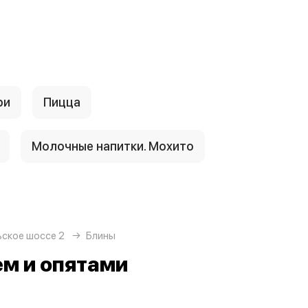
ри
Пицца
Молочные напитки. Мохито
ьское шоссе 2
Блины
м и опятами