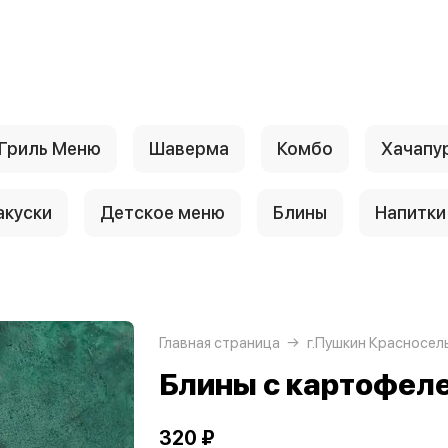
Гриль Меню
Шаверма
Комбо
Хачапу
акуски
Детское меню
Блины
Напитки
Главная страница
г.Пушкин Красносел
Блины с картофеле
320 ₽