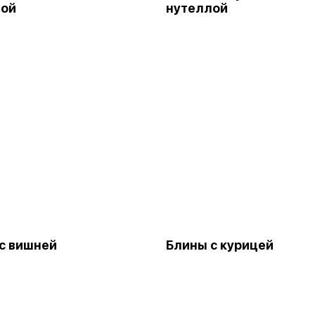
лой
нутеллой
с вишней
Блины с курицей