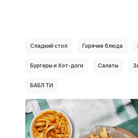
{{ textContacts }}
Сладкий стол
Горячие блюда
Бургеры и Хот-доги
Салаты
З
БАБЛ ТИ