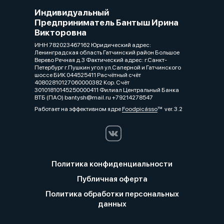
Индивидуальный
Предприниматель Бантыш Ирина
Викторовна
ИНН 782023467162 Юридический адрес:
Ленинградская область Гатчинский район Большое
Верево Речная д.3 Фактический адрес: г.Санкт-
Петербург г.Пушкин угол ул.Саперной и Гатчинского
шоссе БИК 044525411 Расчётный счёт
40802810127060000382 Кор. Счёт
30101810145250000411 Филиал Центральный Банка
ВТБ (ПАО) bantysh@mail.ru +79214278547
Работает на эффективном ядре
Foodpicásso
ver. 3.2
Политика конфиденциальности
Публичная оферта
Политика обработки персональных
данных