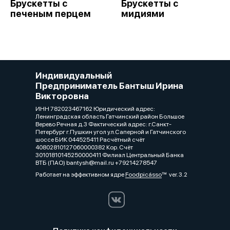
Брускетты с
Брускетты с
печеным перцем
мидиями
Индивидуальный
Предприниматель Бантыш Ирина
Викторовна
ИНН 782023467162 Юридический адрес:
Ленинградская область Гатчинский район Большое
Верево Речная д.3 Фактический адрес: г.Санкт-
Петербург г.Пушкин угол ул.Саперной и Гатчинского
шоссе БИК 044525411 Расчётный счёт
40802810127060000382 Кор. Счёт
30101810145250000411 Филиал Центральный Банка
ВТБ (ПАО) bantysh@mail.ru +79214278547
Работает на эффективном ядре
Foodpicásso
ver. 3.2