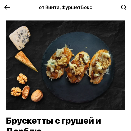
от Винта, ФуршетБокс
Брускетты с грушей и