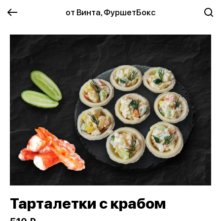
от Винта, ФуршетБокс
Тарталетки с крабом