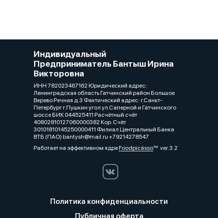
Индивидуальный
Предприниматель Бантыш Ирина
Викторовна
ИНН 782023467162 Юридический адрес:
Ленинградская область Гатчинский район Большое
Верево Речная д.3 Фактический адрес: г.Санкт-
Петербург г.Пушкин угол ул.Саперной и Гатчинского
шоссе БИК 044525411 Расчётный счёт
40802810127060000382 Кор. Счёт
30101810145250000411 Филиал Центральный Банка
ВТБ (ПАО) bantysh@mail.ru +79214278547
Работает на эффективном ядре
Foodpicásso
ver. 3.2
Политика конфиденциальности
Публичная оферта