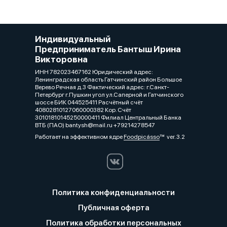
Индивидуальный
Предприниматель Бантыш Ирина
Викторовна
ИНН 782023467162 Юридический адрес:
Ленинградская область Гатчинский район Большое
Верево Речная д.3 Фактический адрес: г.Санкт-
Петербург г.Пушкин угол ул.Саперной и Гатчинского
шоссе БИК 044525411 Расчётный счёт
40802810127060000382 Кор. Счёт
30101810145250000411 Филиал Центральный Банка
ВТБ (ПАО) bantysh@mail.ru +79214278547
Работает на эффективном ядре
Foodpicásso
ver. 3.2
Политика конфиденциальности
Публичная оферта
Политика обработки персональных