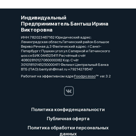
Индивидуальный
Предприниматель Бантыш Ирина
Викторовна
ИНН 782023467162 Юридический адрес:
Ленинградская область Гатчинский район Большое
Верево Речная д.3 Фактический адрес: г.Санкт-
Петербург г.Пушкин угол ул.Саперной и Гатчинского
шоссе БИК 044525411 Расчётный счёт
40802810127060000382 Кор. Счёт
30101810145250000411 Филиал Центральный Банка
ВТБ (ПАО) bantysh@mail.ru +79214278547
Работает на эффективном ядре
Foodpicásso
ver. 3.2
Политика конфиденциальности
Публичная оферта
Политика обработки персональных
данных