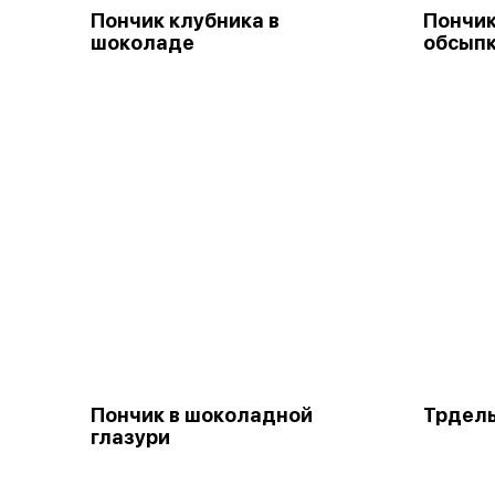
Пончик клубника в
Пончик
шоколаде
обсып
Пончик в шоколадной
Трдель
глазури