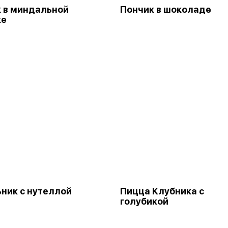
 в миндальной
Пончик в шоколаде
ке
ник с нутеллой
Пицца Клубника с
голубикой