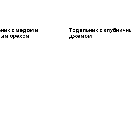
ник с медом и
Трдельник с клубничн
вым орехом
джемом