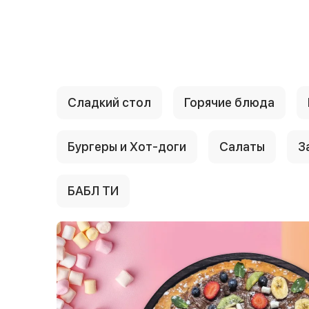
{{ textContacts }}
Сладкий стол
Горячие блюда
Бургеры и Хот-доги
Салаты
З
БАБЛ ТИ