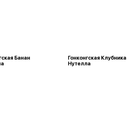
гская Банан
Гонконгская Клубника
ла
Нутелла