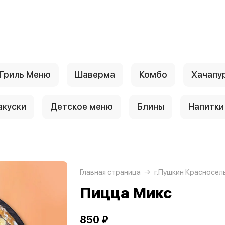
Гриль Меню
Шаверма
Комбо
Хачапу
акуски
Детское меню
Блины
Напитки
Главная страница
г.Пушкин Красносел
Пицца Микс
850 ₽