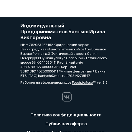
Индивидуальный
Предприниматель Бантыш Ирина
Викторовна
ИНН 782023467162 Юридический адрес:
Ленинградская область Гатчинский район Большое
Верево Речная д.3 Фактический адрес: г.Санкт-
Петербург г.Пушкин угол ул.Саперной и Гатчинского
шоссе БИК 044525411 Расчётный счёт
40802810127060000382 Кор. Счёт
30101810145250000411 Филиал Центральный Банка
ВТБ (ПАО) bantysh@mail.ru +79214278547
Работает на эффективном ядре
Foodpicásso
ver. 3.2
Политика конфиденциальности
Публичная оферта